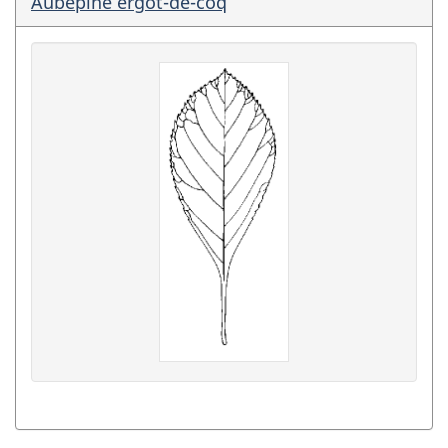
Aubépine ergot-de-coq