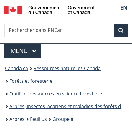
/
Sélec
EN
Passer
Passer
Government
au
à
de
of
contenu
la
Canada
Recherche
Rechercher
principal
version
la
dans
HTML
Rech
RNCan
simplifiée
langu
Menu
MENU
PRINCIPAL
Vous
Canada.ca
Ressources naturelles Canada
êtes
Forêts et foresterie
ici
Outils et ressources en science forestière
:
Arbres, insectes, acariens et maladies des forêts du Canada
Arbres
Feuillus
Groupe 8