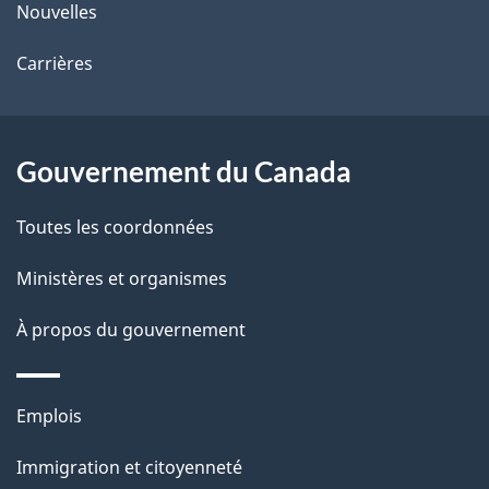
l
ce
Nouvelles
s
site
Carrières
d
e
Gouvernement du Canada
l
Toutes les coordonnées
a
Ministères et organismes
p
a
À propos du gouvernement
g
Thèmes
Emplois
e
et
Immigration et citoyenneté
sujets