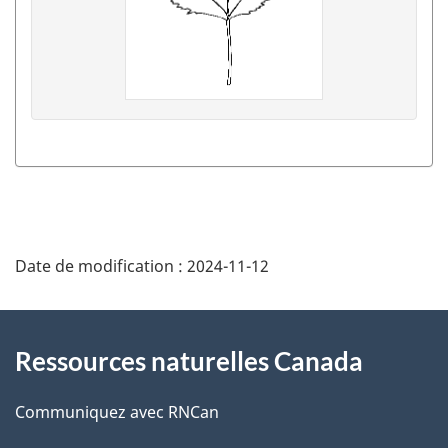
D
Date de modification :
2024-11-12
é
t
À
Ressources naturelles Canada
a
propos
i
de
Communiquez avec RNCan